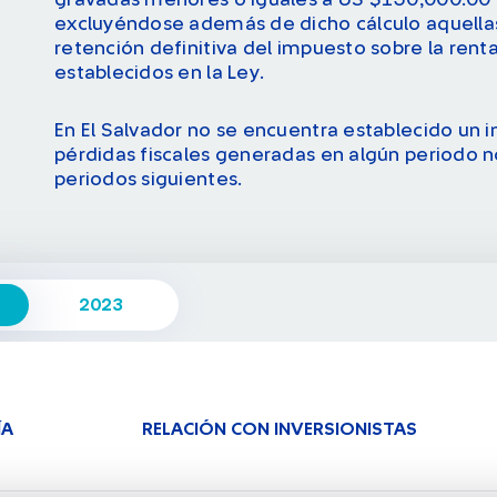
gravadas menores o iguales a US $150,000.00 lo
excluyéndose además de dicho cálculo aquellas
retención definitiva del impuesto sobre la rent
establecidos en la Ley.
En El Salvador no se encuentra establecido un 
pérdidas fiscales generadas en algún periodo 
periodos siguientes.
2023
LAS
IMPUESTO CORRIENTE
IMPUESTO D
ÍA
RELACIÓN CON INVERSIONISTAS
-
-