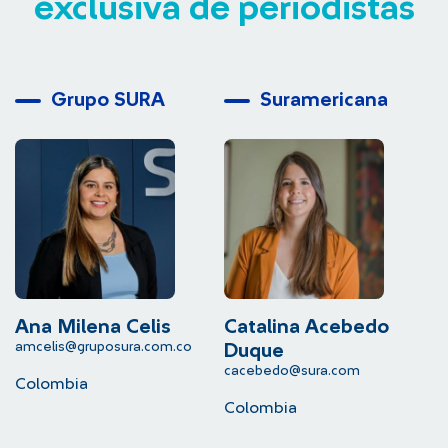
exclusiva de periodistas
Grupo SURA
Suramericana
Ana Milena Celis
Catalina Acebedo
L
amcelis@gruposura.com.co
lu
Duque
cacebedo@sura.com
Colombia
C
Colombia