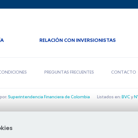
ÍA
RELACIÓN CON INVERSIONISTAS
CONDICIONES
PREGUNTAS FRECUENTES
CONTACTO
por:
Superintendencia Financiera de Colombia
Listados en:
BVC
y
NY
Bolsa de Santiago
okies