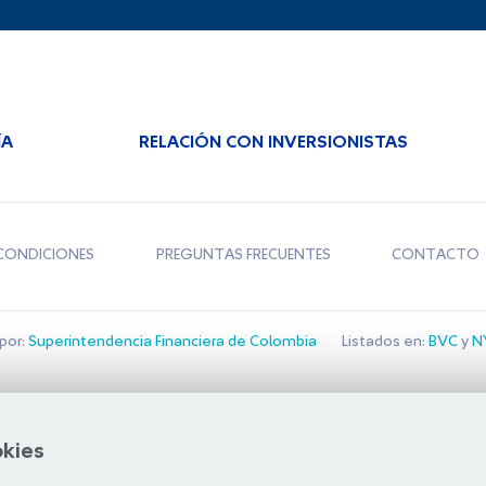
ÍA
RELACIÓN CON INVERSIONISTAS
CONDICIONES
PREGUNTAS FRECUENTES
CONTACTO
por:
Superintendencia Financiera de Colombia
Listados en:
BVC
y
NY
Bolsa de Santiago
okies