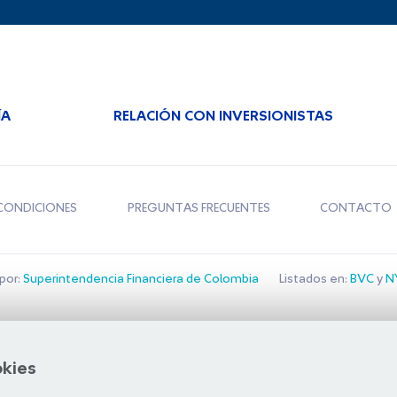
ÍA
RELACIÓN CON INVERSIONISTAS
CONDICIONES
PREGUNTAS FRECUENTES
CONTACTO
por:
Superintendencia Financiera de Colombia
Listados en:
BVC
y
NY
Bolsa de Santiago
okies