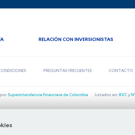
ÍA
RELACIÓN CON INVERSIONISTAS
CONDICIONES
PREGUNTAS FRECUENTES
CONTACTO
por:
Superintendencia Financiera de Colombia
Listados en:
BVC
y
NY
Bolsa de Santiago
okies