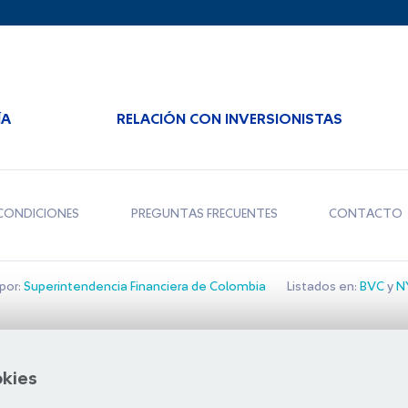
ÍA
RELACIÓN CON INVERSIONISTAS
CONDICIONES
PREGUNTAS FRECUENTES
CONTACTO
por:
Superintendencia Financiera de Colombia
Listados en:
BVC
y
NY
Bolsa de Santiago
okies