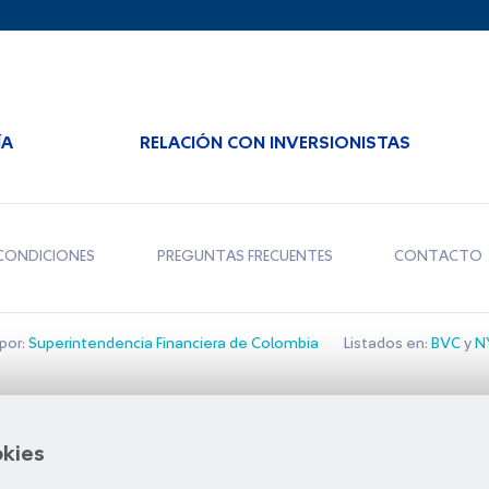
ÍA
RELACIÓN CON INVERSIONISTAS
CONDICIONES
PREGUNTAS FRECUENTES
CONTACTO
por:
Superintendencia Financiera de Colombia
Listados en:
BVC
y
NY
Bolsa de Santiago
okies