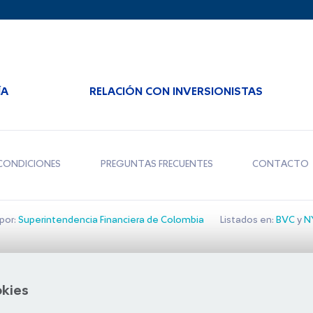
ÍA
RELACIÓN CON INVERSIONISTAS
CONDICIONES
PREGUNTAS FRECUENTES
CONTACTO
por:
Superintendencia Financiera de Colombia
Listados en:
BVC
y
NY
Bolsa de Santiago
okies