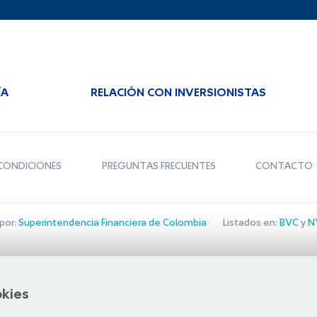
ÍA
RELACIÓN CON INVERSIONISTAS
CONDICIONES
PREGUNTAS FRECUENTES
CONTACTO
por:
Superintendencia Financiera de Colombia
Listados en:
BVC
y
NY
Bolsa de Santiago
okies