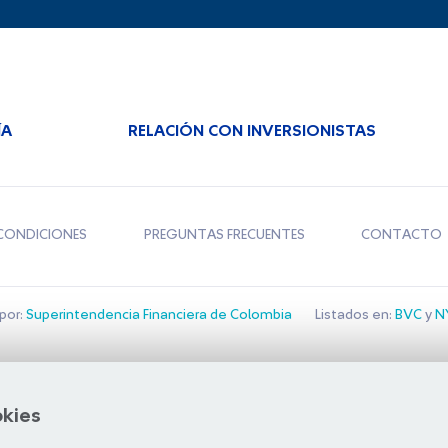
ÍA
RELACIÓN CON INVERSIONISTAS
CONDICIONES
PREGUNTAS FRECUENTES
CONTACTO
por:
Superintendencia Financiera de Colombia
Listados en:
BVC
y
NY
Bolsa de Santiago
okies