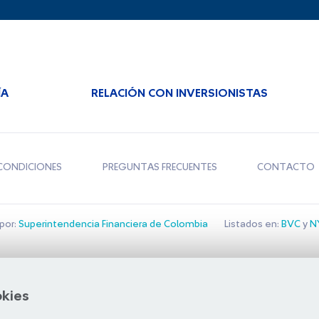
ÍA
RELACIÓN CON INVERSIONISTAS
CONDICIONES
PREGUNTAS FRECUENTES
CONTACTO
por:
Superintendencia Financiera de Colombia
Listados en:
BVC
y
NY
Bolsa de Santiago
okies