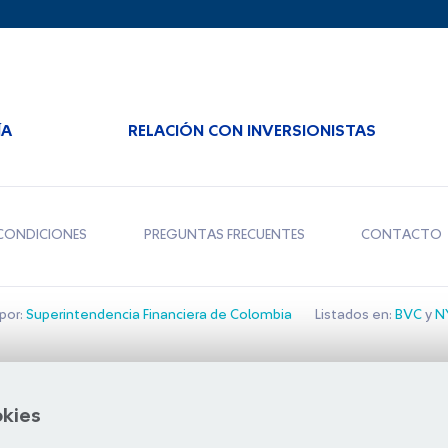
ÍA
RELACIÓN CON INVERSIONISTAS
CONDICIONES
PREGUNTAS FRECUENTES
CONTACTO
por:
Superintendencia Financiera de Colombia
Listados en:
BVC
y
NY
Bolsa de Santiago
okies