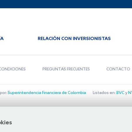
ÍA
RELACIÓN CON INVERSIONISTAS
CONDICIONES
PREGUNTAS FRECUENTES
CONTACTO
por:
Superintendencia Financiera de Colombia
Listados en:
BVC
y
NY
Bolsa de Santiago
okies