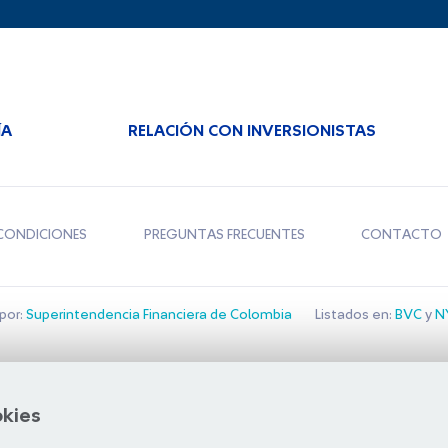
ÍA
RELACIÓN CON INVERSIONISTAS
CONDICIONES
PREGUNTAS FRECUENTES
CONTACTO
por:
Superintendencia Financiera de Colombia
Listados en:
BVC
y
NY
Bolsa de Santiago
okies