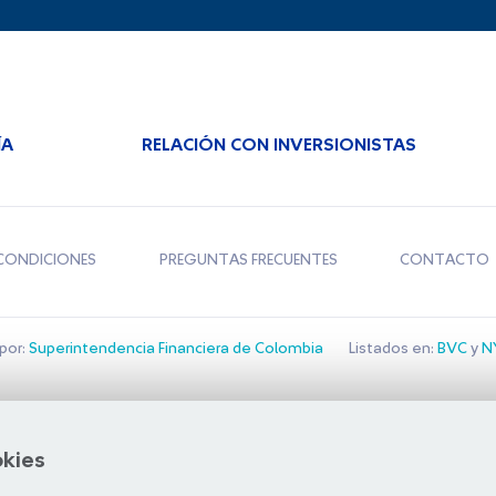
ÍA
RELACIÓN CON INVERSIONISTAS
CONDICIONES
PREGUNTAS FRECUENTES
CONTACTO
por:
Superintendencia Financiera de Colombia
Listados en:
BVC
y
NY
Bolsa de Santiago
okies