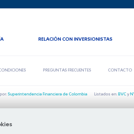
ÍA
RELACIÓN CON INVERSIONISTAS
CONDICIONES
PREGUNTAS FRECUENTES
CONTACTO
por:
Superintendencia Financiera de Colombia
Listados en:
BVC
y
NY
Bolsa de Santiago
okies