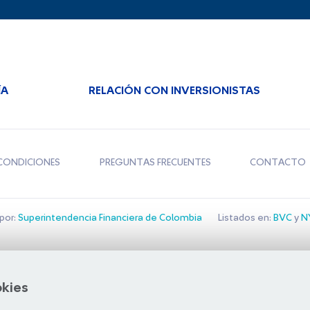
ÍA
RELACIÓN CON INVERSIONISTAS
CONDICIONES
PREGUNTAS FRECUENTES
CONTACTO
por:
Superintendencia Financiera de Colombia
Listados en:
BVC
y
NY
Bolsa de Santiago
okies