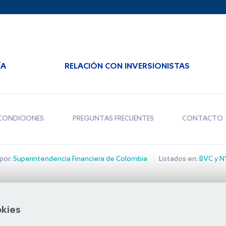
ÍA
RELACIÓN CON INVERSIONISTAS
CONDICIONES
PREGUNTAS FRECUENTES
CONTACTO
por:
Superintendencia Financiera de Colombia
Listados en:
BVC
y
NY
Bolsa de Santiago
okies