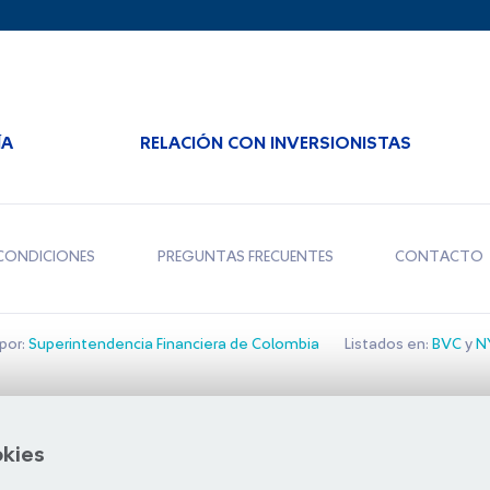
ÍA
RELACIÓN CON INVERSIONISTAS
CONDICIONES
PREGUNTAS FRECUENTES
CONTACTO
por:
Superintendencia Financiera de Colombia
Listados en:
BVC
y
NY
Bolsa de Santiago
okies