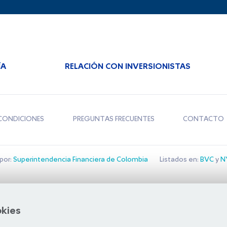
ÍA
RELACIÓN CON INVERSIONISTAS
CONDICIONES
PREGUNTAS FRECUENTES
CONTACTO
por:
Superintendencia Financiera de Colombia
Listados en:
BVC
y
NY
Bolsa de Santiago
okies