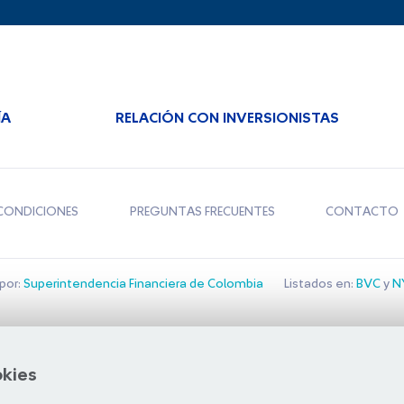
ÍA
RELACIÓN CON INVERSIONISTAS
CONDICIONES
PREGUNTAS FRECUENTES
CONTACTO
por:
Superintendencia Financiera de Colombia
Listados en:
BVC
y
NY
Bolsa de Santiago
okies