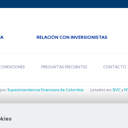
ÍA
RELACIÓN CON INVERSIONISTAS
CONDICIONES
PREGUNTAS FRECUENTES
CONTACTO
por:
Superintendencia Financiera de Colombia
Listados en:
BVC
y
NY
Bolsa de Santiago
okies