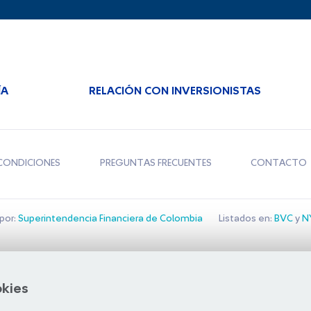
ÍA
RELACIÓN CON INVERSIONISTAS
CONDICIONES
PREGUNTAS FRECUENTES
CONTACTO
por:
Superintendencia Financiera de Colombia
Listados en:
BVC
y
NY
Bolsa de Santiago
okies