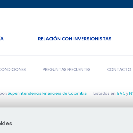
ÍA
RELACIÓN CON INVERSIONISTAS
CONDICIONES
PREGUNTAS FRECUENTES
CONTACTO
por:
Superintendencia Financiera de Colombia
Listados en:
BVC
y
NY
Bolsa de Santiago
okies