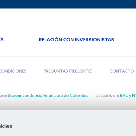
ÍA
RELACIÓN CON INVERSIONISTAS
CONDICIONES
PREGUNTAS FRECUENTES
CONTACTO
por:
Superintendencia Financiera de Colombia
Listados en:
BVC
y
NY
Bolsa de Santiago
okies