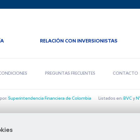
ÍA
RELACIÓN CON INVERSIONISTAS
CONDICIONES
PREGUNTAS FRECUENTES
CONTACTO
por:
Superintendencia Financiera de Colombia
Listados en:
BVC
y
NY
Bolsa de Santiago
okies