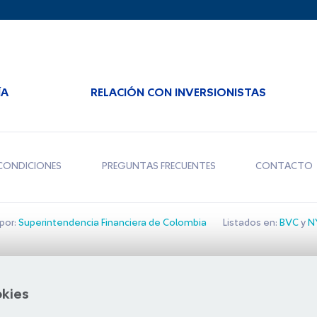
ÍA
RELACIÓN CON INVERSIONISTAS
CONDICIONES
PREGUNTAS FRECUENTES
CONTACTO
por:
Superintendencia Financiera de Colombia
Listados en:
BVC
y
NY
Bolsa de Santiago
okies