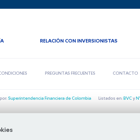
ÍA
RELACIÓN CON INVERSIONISTAS
CONDICIONES
PREGUNTAS FRECUENTES
CONTACTO
por:
Superintendencia Financiera de Colombia
Listados en:
BVC
y
NY
Bolsa de Santiago
okies