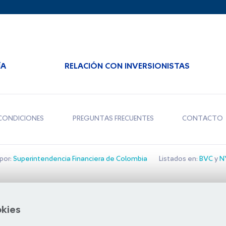
ÍA
RELACIÓN CON INVERSIONISTAS
CONDICIONES
PREGUNTAS FRECUENTES
CONTACTO
por:
Superintendencia Financiera de Colombia
Listados en:
BVC
y
NY
Bolsa de Santiago
okies