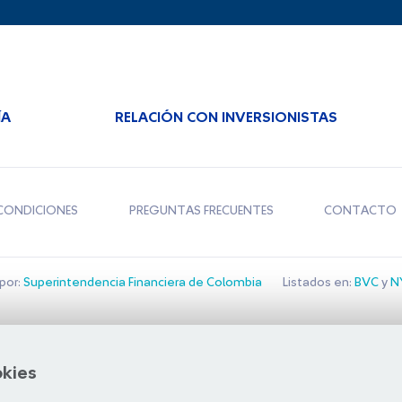
ÍA
RELACIÓN CON INVERSIONISTAS
CONDICIONES
PREGUNTAS FRECUENTES
CONTACTO
por:
Superintendencia Financiera de Colombia
Listados en:
BVC
y
NY
Bolsa de Santiago
okies