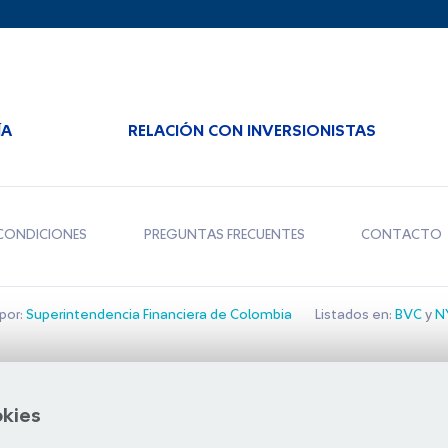
ÍA
RELACIÓN CON INVERSIONISTAS
CONDICIONES
PREGUNTAS FRECUENTES
CONTACTO
por:
Superintendencia Financiera de Colombia
Listados en:
BVC
y
NY
Bolsa de Santiago
okies