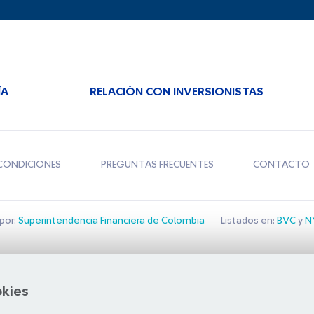
ÍA
RELACIÓN CON INVERSIONISTAS
CONDICIONES
PREGUNTAS FRECUENTES
CONTACTO
por:
Superintendencia Financiera de Colombia
Listados en:
BVC
y
NY
Bolsa de Santiago
okies