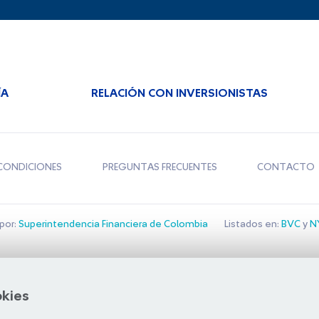
ÍA
RELACIÓN CON INVERSIONISTAS
CONDICIONES
PREGUNTAS FRECUENTES
CONTACTO
por:
Superintendencia Financiera de Colombia
Listados en:
BVC
y
NY
Bolsa de Santiago
okies