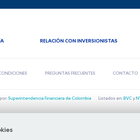
ÍA
RELACIÓN CON INVERSIONISTAS
CONDICIONES
PREGUNTAS FRECUENTES
CONTACTO
por:
Superintendencia Financiera de Colombia
Listados en:
BVC
y
NY
Bolsa de Santiago
okies