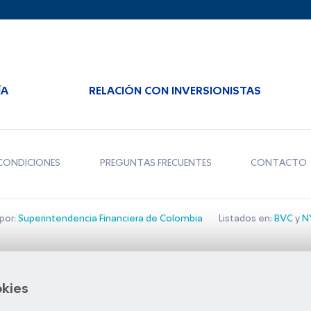
ÍA
RELACIÓN CON INVERSIONISTAS
CONDICIONES
PREGUNTAS FRECUENTES
CONTACTO
por:
Superintendencia Financiera de Colombia
Listados en:
BVC
y
NY
Bolsa de Santiago
okies