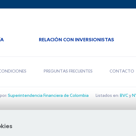
ÍA
RELACIÓN CON INVERSIONISTAS
CONDICIONES
PREGUNTAS FRECUENTES
CONTACTO
por:
Superintendencia Financiera de Colombia
Listados en:
BVC
y
NY
Bolsa de Santiago
okies