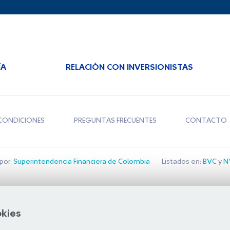
ÍA
RELACIÓN CON INVERSIONISTAS
CONDICIONES
PREGUNTAS FRECUENTES
CONTACTO
por:
Superintendencia Financiera de Colombia
Listados en:
BVC
y
NY
Bolsa de Santiago
okies