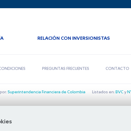
ÍA
RELACIÓN CON INVERSIONISTAS
CONDICIONES
PREGUNTAS FRECUENTES
CONTACTO
por:
Superintendencia Financiera de Colombia
Listados en:
BVC
y
NY
Bolsa de Santiago
okies