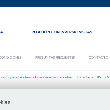
ÍA
RELACIÓN CON INVERSIONISTAS
CONDICIONES
PREGUNTAS FRECUENTES
CONTACTO
por:
Superintendencia Financiera de Colombia
Listados en:
BVC
y
NY
Bolsa de Santiago
okies