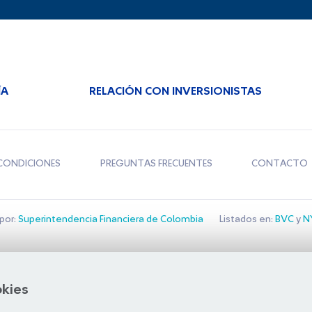
ÍA
RELACIÓN CON INVERSIONISTAS
CONDICIONES
PREGUNTAS FRECUENTES
CONTACTO
por:
Superintendencia Financiera de Colombia
Listados en:
BVC
y
NY
Bolsa de Santiago
okies