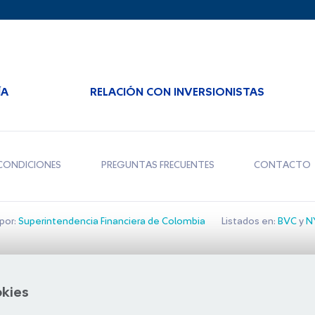
ÍA
RELACIÓN CON INVERSIONISTAS
CONDICIONES
PREGUNTAS FRECUENTES
CONTACTO
por:
Superintendencia Financiera de Colombia
Listados en:
BVC
y
NY
Bolsa de Santiago
okies