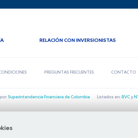
ÍA
RELACIÓN CON INVERSIONISTAS
CONDICIONES
PREGUNTAS FRECUENTES
CONTACTO
por:
Superintendencia Financiera de Colombia
Listados en:
BVC
y
NY
Bolsa de Santiago
okies