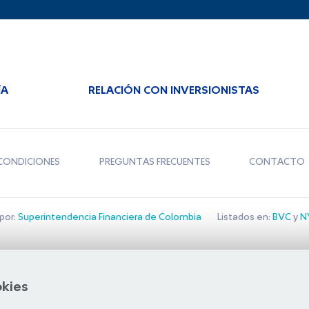
ÍA
RELACIÓN CON INVERSIONISTAS
CONDICIONES
PREGUNTAS FRECUENTES
CONTACTO
por:
Superintendencia Financiera de Colombia
Listados en:
BVC
y
NY
Bolsa de Santiago
okies