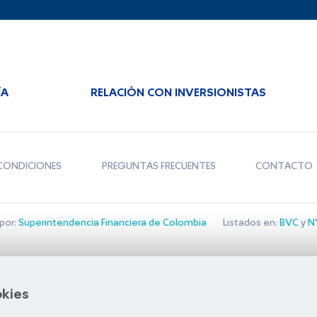
ÍA
RELACIÓN CON INVERSIONISTAS
CONDICIONES
PREGUNTAS FRECUENTES
CONTACTO
por:
Superintendencia Financiera de Colombia
Listados en:
BVC
y
NY
Bolsa de Santiago
okies