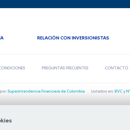
ÍA
RELACIÓN CON INVERSIONISTAS
CONDICIONES
PREGUNTAS FRECUENTES
CONTACTO
por:
Superintendencia Financiera de Colombia
Listados en:
BVC
y
NY
Bolsa de Santiago
okies