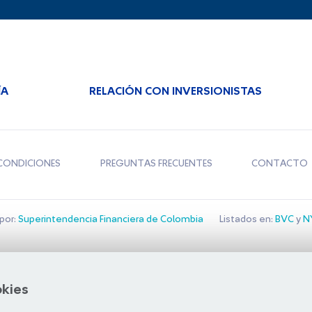
ÍA
RELACIÓN CON INVERSIONISTAS
CONDICIONES
PREGUNTAS FRECUENTES
CONTACTO
por:
Superintendencia Financiera de Colombia
Listados en:
BVC
y
NY
Bolsa de Santiago
okies