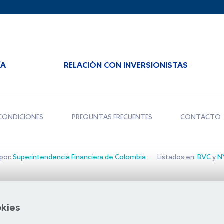
ÍA
RELACIÓN CON INVERSIONISTAS
CONDICIONES
PREGUNTAS FRECUENTES
CONTACTO
por:
Superintendencia Financiera de Colombia
Listados en:
BVC
y
NY
Bolsa de Santiago
okies