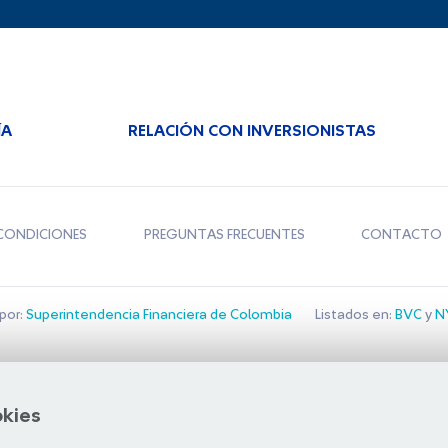
ÍA
RELACIÓN CON INVERSIONISTAS
CONDICIONES
PREGUNTAS FRECUENTES
CONTACTO
por:
Superintendencia Financiera de Colombia
Listados en:
BVC
y
NY
Bolsa de Santiago
okies