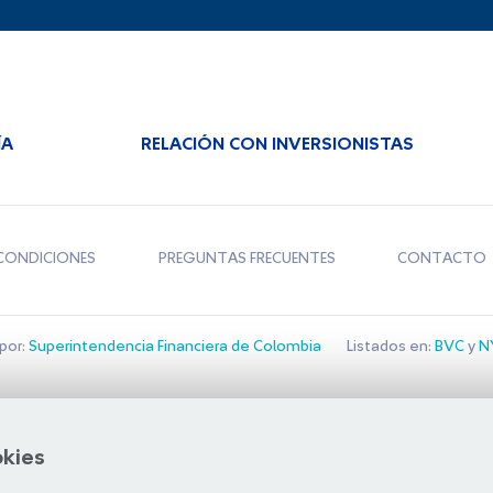
ÍA
RELACIÓN CON INVERSIONISTAS
CONDICIONES
PREGUNTAS FRECUENTES
CONTACTO
por:
Superintendencia Financiera de Colombia
Listados en:
BVC
y
NY
Bolsa de Santiago
okies